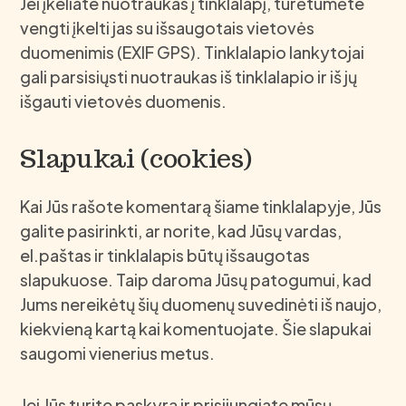
Jei įkeliate nuotraukas į tinklalapį, turėtumėte
vengti įkelti jas su išsaugotais vietovės
duomenimis (EXIF GPS). Tinklalapio lankytojai
gali parsisiųsti nuotraukas iš tinklalapio ir iš jų
išgauti vietovės duomenis.
Slapukai (cookies)
Kai Jūs rašote komentarą šiame tinklalapyje, Jūs
galite pasirinkti, ar norite, kad Jūsų vardas,
el.paštas ir tinklalapis būtų išsaugotas
slapukuose. Taip daroma Jūsų patogumui, kad
Jums nereikėtų šių duomenų suvedinėti iš naujo,
kiekvieną kartą kai komentuojate. Šie slapukai
saugomi vienerius metus.
Jei Jūs turite paskyrą ir prisijungiate mūsų