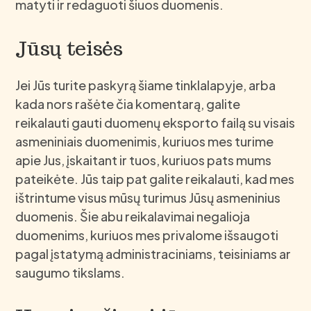
matyti ir redaguoti šiuos duomenis.
Jūsų teisės
Jei Jūs turite paskyrą šiame tinklalapyje, arba
kada nors rašėte čia komentarą, galite
reikalauti gauti duomenų eksporto failą su visais
asmeniniais duomenimis, kuriuos mes turime
apie Jus, įskaitant ir tuos, kuriuos pats mums
pateikėte. Jūs taip pat galite reikalauti, kad mes
ištrintume visus mūsų turimus Jūsų asmeninius
duomenis. Šie abu reikalavimai negalioja
duomenims, kuriuos mes privalome išsaugoti
pagal įstatymą administraciniams, teisiniams ar
saugumo tikslams.