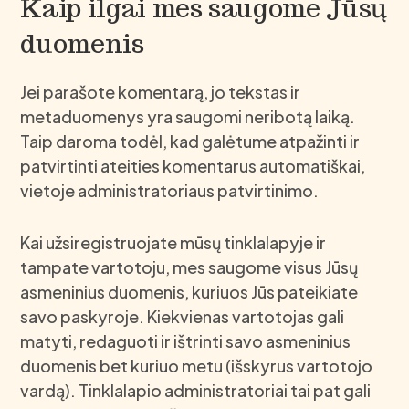
Kaip ilgai mes saugome Jūsų
duomenis
Jei parašote komentarą, jo tekstas ir
metaduomenys yra saugomi neribotą laiką.
Taip daroma todėl, kad galėtume atpažinti ir
patvirtinti ateities komentarus automatiškai,
vietoje administratoriaus patvirtinimo.
Kai užsiregistruojate mūsų tinklalapyje ir
tampate vartotoju, mes saugome visus Jūsų
asmeninius duomenis, kuriuos Jūs pateikiate
savo paskyroje. Kiekvienas vartotojas gali
matyti, redaguoti ir ištrinti savo asmeninius
duomenis bet kuriuo metu (išskyrus vartotojo
vardą). Tinklalapio administratoriai tai pat gali