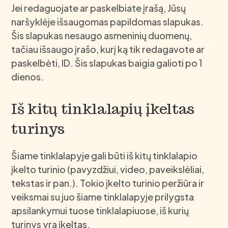
Jei redaguojate ar paskelbiate įrašą, Jūsų
naršyklėje išsaugomas papildomas slapukas.
Šis slapukas nesaugo asmeninių duomenų,
tačiau išsaugo įrašo, kurį ką tik redagavote ar
paskelbėti, ID. Šis slapukas baigia galioti po 1
dienos.
Iš kitų tinklalapių įkeltas
turinys
Šiame tinklalapyje gali būti iš kitų tinklalapio
įkelto turinio (pavyzdžiui, video, paveikslėliai,
tekstas ir pan.). Tokio įkelto turinio peržiūra ir
veiksmai su juo šiame tinklalapyje prilygsta
apsilankymui tuose tinklalapiuose, iš kurių
turinys yra įkeltas.