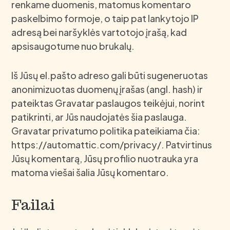
renkame duomenis, matomus komentaro
paskelbimo formoje, o taip pat lankytojo IP
adresą bei naršyklės vartotojo įrašą, kad
apsisaugotume nuo brukalų.
Iš Jūsų el.pašto adreso gali būti sugeneruotas
anonimizuotas duomenų įrašas (angl. hash) ir
pateiktas Gravatar paslaugos teikėjui, norint
patikrinti, ar Jūs naudojatės šia paslauga.
Gravatar privatumo politika pateikiama čia:
https://automattic.com/privacy/. Patvirtinus
Jūsų komentarą, Jūsų profilio nuotrauka yra
matoma viešai šalia Jūsų komentaro.
Failai